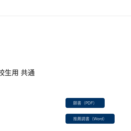
ド
校生用 共通
願書（PDF）
推薦調書（Word）